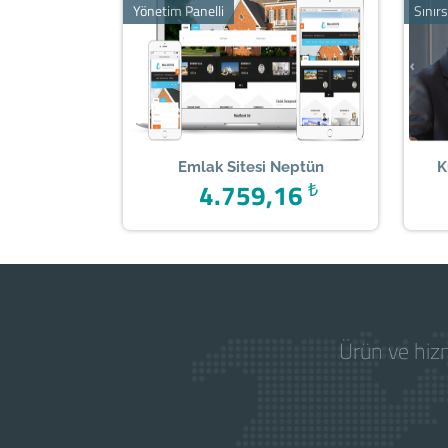
Yönetim Panelli
Sınırs
Emlak Sitesi Neptün
K
4.759,16
₺
Ürün ve hizm