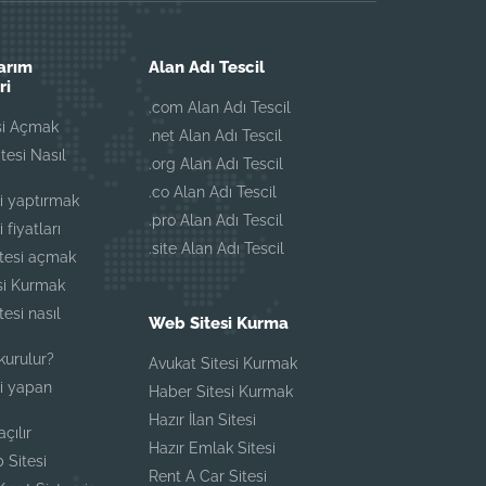
UTO Asistan
arım
Alan Adı Tescil
Genellikle anında yanıtlar
ri
.com Alan Adı Tescil
si Açmak
.net Alan Adı Tescil
itesi Nasıl
.org Alan Adı Tescil
.co Alan Adı Tescil
i yaptırmak
.pro Alan Adı Tescil
 fiyatları
.site Alan Adı Tescil
itesi açmak
esi Kurmak
tesi nasıl
Web Sitesi Kurma
 kurulur?
Avukat Sitesi Kurmak
i yapan
Haber Sitesi Kurmak
Hazır İlan Sitesi
açılır
Hazır Emlak Sitesi
 Sitesi
Rent A Car Sitesi