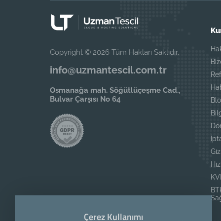
Ku
Ha
Copyright © 2026 Tüm Hakları Saklıdır.
Biz
info@uzmantescil.com.tr
Ref
Ha
Osmanağa mah. Söğütlüçeşme Cad.,
Bulvar Çarşısı No 64
Blo
Bil
Do
İpt
Giz
Hi
KV
BTK
Sağ
Çerez Kullanımı