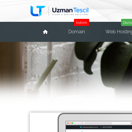
İndirim
Domai
Domain
Web Hostin
İletişim