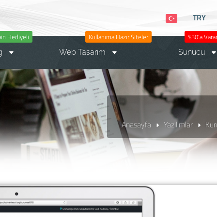
TRY
n Hediyeli
Kullanıma Hazır Siteler
%30'a Varan
g
Web Tasarım
Sunucu
Anasayfa
Yazılımlar
Kur