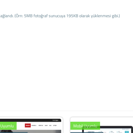
sağlandı. (Örn: 5MB fotoğraf sunucuya 195KB olarak yüklenmesi gibi.)
 Uyumlu
Mobil Uyumlu