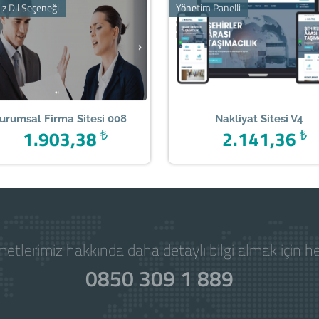
ız Dil Seçeneği
Yönetim Panelli
urumsal Firma Sitesi 008
Nakliyat Sitesi V4
1.903,38
₺
2.141,36
₺
etlerimiz hakkında daha detaylı bilgi almak için 
0850 309 1 889