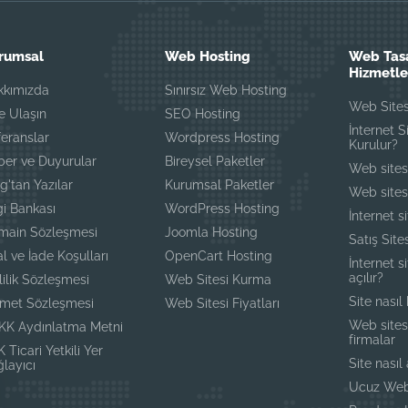
rumsal
Web Hosting
Web Tas
Hizmetle
kkımızda
Sınırsız Web Hosting
Web Site
e Ulaşın
SEO Hosting
İnternet S
eranslar
Wordpress Hosting
Kurulur?
ber ve Duyurular
Bireysel Paketler
Web sites
g'tan Yazılar
Kurumsal Paketler
Web sitesi
gi Bankası
WordPress Hosting
İnternet s
main Sözleşmesi
Joomla Hosting
Satış Sit
al ve İade Koşulları
OpenCart Hosting
İnternet si
açılır?
lilik Sözleşmesi
Web Sitesi Kurma
Site nasıl
zmet Sözleşmesi
Web Sitesi Fiyatları
Web sites
KK Aydınlatma Metni
firmalar
 Ticari Yetkili Yer
Site nasıl 
layıcı
Ucuz Web