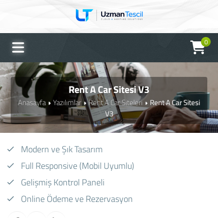
0
Rent A Car Sitesi V3
Anasayfa
Yazılımlar
Rent A Car Siteleri
Rent A Car Sitesi
V3
UTO Asistan
Genellikle anında yanıtlar
Modern ve Şık Tasarım
Full Responsive (Mobil Uyumlu)
Gelişmiş Kontrol Paneli
Online Ödeme ve Rezervasyon