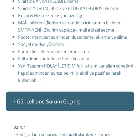
Sınırsız BANKA HESABI Ekleme
Sınırsız YORUM, BLOG ve BLOG KATEGORİSİ Ekleme
Kolay & Hızlı rezervasyon özelliği
MAİL bildirimi (İletişim ve randevu için admin bildirimi.
SMTP-YENİ-Bildirim yapılacak mail adresi seçme)
Footer menüleri adminden düzenleme, ekleme ve silme.
Sosyal medya yönetimi.
Footer link ekleme düzenleme silme.
Full admin kontörlü ve basit kullanım.
Yeni Tasarım KOLAY İLETİŞİM full iletişim kanalları yönetimi
hepsi adminden ayrıca belirtilip aktif ve pasif edilerek
kullanılabilir.
Güncelleme Sürüm Geçmişi
V2.1.1
- Fotoğrafların sunucuya optimizeli olarak yüklenmesi