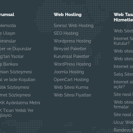
rumsal
Web Hosting
Web Tas
Hizmetle
kkımızda
Sınırsız Web Hosting
Web Site
e Ulaşın
SEO Hosting
İnternet S
eranslar
Wordpress Hosting
Kurulur?
ber ve Duyurular
Bireysel Paketler
Web sites
g'tan Yazılar
Kurumsal Paketler
Web sitesi
gi Bankası
WordPress Hosting
İnternet s
main Sözleşmesi
Joomla Hosting
Satış Sit
al ve İade Koşulları
OpenCart Hosting
İnternet si
açılır?
lilik Sözleşmesi
Web Sitesi Kurma
Site nasıl
zmet Sözleşmesi
Web Sitesi Fiyatları
Web sites
KK Aydınlatma Metni
firmalar
 Ticari Yetkili Yer
Site nasıl 
layıcı
Ucuz Web
Randevu K