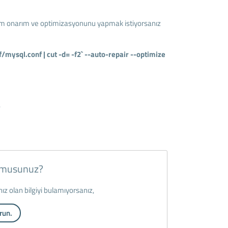
kım onarım ve optimizasyonunu yapmak istiyorsanız
ysql.conf | cut -d= -f2` --auto-repair --optimize
.
r musunuz?
ınız olan bilgiyi bulamıyorsanız,
run.