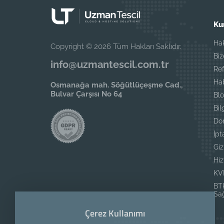
Ku
Ha
Copyright © 2026 Tüm Hakları Saklıdır.
Biz
info@uzmantescil.com.tr
Ref
Ha
Osmanağa mah. Söğütlüçeşme Cad.,
Bulvar Çarşısı No 64
Blo
Bil
Do
İpt
Giz
Hi
KV
BTK
Sağ
Çerez Kullanımı