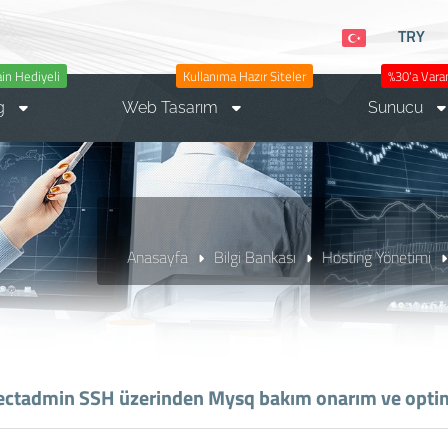
TRY
n Hediyeli
Kullanıma Hazır Siteler
%30'a Varan
g
Web Tasarım
Sunucu
Anasayfa
Bilgi Bankası
Hosting Yönetimi
ectadmin SSH üzerinden Mysq bakım onarım ve opti