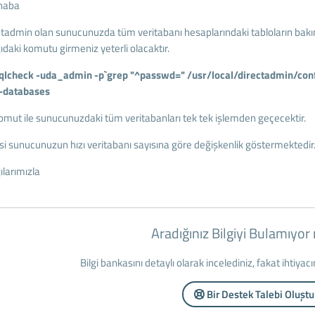
haba
ctadmin olan sunucunuzda tüm veritabanı hesaplarındaki tabloların ba
ıdaki komutu girmeniz yeterli olacaktır.
lcheck -uda_admin -p`grep "^passwd=" /usr/local/directadmin/conf/m
l-databases
omut ile sunucunuzdaki tüm veritabanları tek tek işlemden geçecektir.
si sunucunuzun hızı veritabanı sayısına göre değişkenlik göstermektedir
ılarımızla
Aradığınız Bilgiyi Bulamıyo
Bilgi bankasını detaylı olarak incelediniz, fakat ihtiyac
Bir Destek Talebi Oluştu