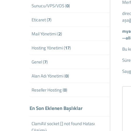
Mer
Sunucu/VPS/VDS (
0
)
dire
Eticaret (
7
)
aşağ
mysq
Mail Yönetimi (
2
)
--al
Hosting Yönetimi (
17
)
Bu k
Süre
Genel (
7
)
Sayg
Alan Adı Yönetimi (
0
)
Reseller Hosting (
0
)
En Son Eklenen Başlıklar
ClamAV socket [] not found Hatası
Çözümü