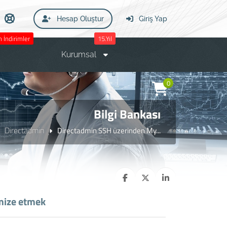
Hesap Oluştur
Giriş Yap
 İndirimler
15.Yıl
Kurumsal
0
Bilgi Bankası
Directadmin
Directadmin SSH üzerinden My...
mize etmek