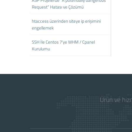
ASP Projelerde “A potentially dangerous
Request” Hatası ve Çözümü
htaccess üzerinden siteye ip erişimini
engellemek
SSH İle Centos 7'ye WHM / Cpanel
Kurulumu
Ürün ve hizm