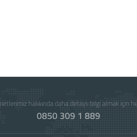
etlerimiz hakkında daha detaylı bilgi almak için 
0850 309 1 889