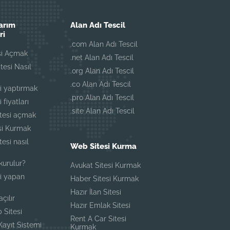
UTO Asistan
arım
Alan Adı Tescil
Genellikle anında yanıtlar
ri
.com Alan Adı Tescil
si Açmak
.net Alan Adı Tescil
itesi Nasıl
.org Alan Adı Tescil
.co Alan Adı Tescil
i yaptırmak
.pro Alan Adı Tescil
 fiyatları
.site Alan Adı Tescil
itesi açmak
esi Kurmak
tesi nasıl
Web Sitesi Kurma
 kurulur?
Avukat Sitesi Kurmak
i yapan
Haber Sitesi Kurmak
Hazır İlan Sitesi
açılır
Hazır Emlak Sitesi
 Sitesi
Rent A Car Sitesi
ayıt Sistemi
Kurmak